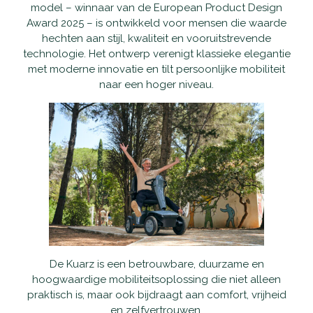
model – winnaar van de European Product Design
Accu's
Award 2025 – is ontwikkeld voor mensen die waarde
hechten aan stijl, kwaliteit en vooruitstrevende
Wandelstokken
technologie. Het ontwerp verenigt klassieke elegantie
met moderne innovatie en tilt persoonlijke mobiliteit
Overig
naar een hoger niveau.
De Kuarz is een betrouwbare, duurzame en
hoogwaardige mobiliteitsoplossing die niet alleen
praktisch is, maar ook bijdraagt aan comfort, vrijheid
en zelfvertrouwen.