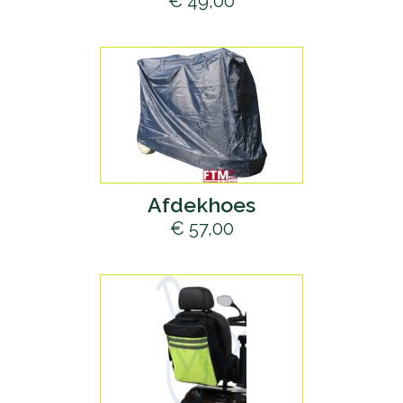
€ 49,00
Accu's
Wandelstokken
Overig
Afdekhoes
€ 57,00