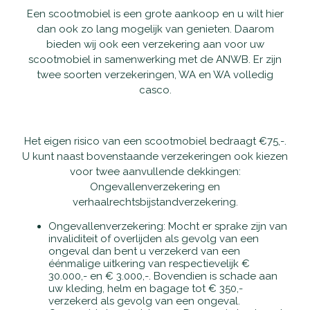
Een scootmobiel is een grote aankoop en u wilt hier
Waarom Scootmobielactief
Onderhoud en reparatie
Producten
dan ook zo lang mogelijk van genieten. Daarom
bieden wij ook een verzekering aan voor uw
Openingstijden
scootmobiel in samenwerking met de ANWB. Er zijn
Schadeherstel
Vaste scootmobielen
Nieuws
twee soorten verzekeringen, WA en WA volledig
casco.
Contact
Pechhulp
Opvouwbare scootmobielen
Openingstijden
Haal- en brengservice
Private Lease scootmobielen
Contact
Het eigen risico van een scootmobiel bedraagt €75,-.
U kunt naast bovenstaande verzekeringen ook kiezen
Verzekering
Tweedehands scootmobielen
voor twee aanvullende dekkingen:
Ongevallenverzekering en
verhaalrechtsbijstandverzekering.
Garantie
Rollators
Ongevallenverzekering: Mocht er sprake zijn van
invaliditeit of overlijden als gevolg van een
Alles-in-één pakket
Rolstoelen
ongeval dan bent u verzekerd van een
éénmalige uitkering van respectievelijk €
30.000,- en € 3.000,-. Bovendien is schade aan
Aanpassingen
Accessoires
uw kleding, helm en bagage tot € 350,-
verzekerd als gevolg van een ongeval.