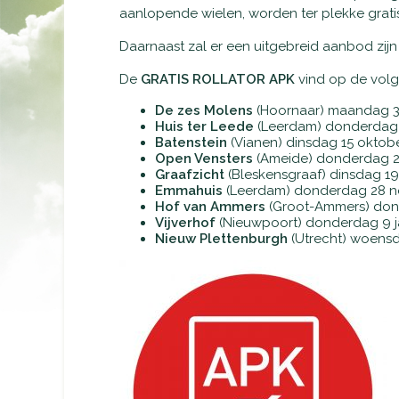
aanlopende wielen, worden ter plekke grati
Daarnaast zal er een uitgebreid aanbod zijn 
De
GRATIS ROLLATOR APK
vind op de volg
De zes Molens
(Hoornaar) maandag 30
Huis ter Leede
(Leerdam) donderdag 3
Batenstein
(Vianen) dinsdag 15 oktobe
Open Vensters
(Ameide) donderdag 24
Graafzicht
(Bleskensgraaf) dinsdag 19
Emmahuis
(Leerdam) donderdag 28 no
Hof van Ammers
(Groot-Ammers) dond
Vijverhof
(Nieuwpoort) donderdag 9 ja
Nieuw Plettenburgh
(Utrecht) woensda