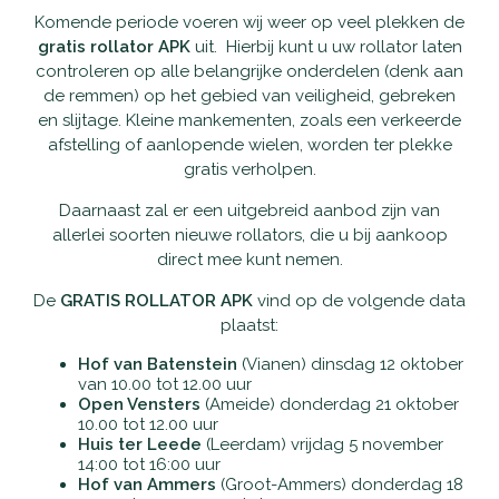
Komende periode voeren wij weer op veel plekken de
Waarom Scootmobielactief
Onderhoud en reparatie
Producten
gratis rollator APK
uit. Hierbij kunt u uw rollator laten
controleren op alle belangrijke onderdelen (denk aan
de remmen) op het gebied van veiligheid, gebreken
Openingstijden
Schadeherstel
Vaste scootmobielen
Nieuws
en slijtage. Kleine mankementen, zoals een verkeerde
afstelling of aanlopende wielen, worden ter plekke
Contact
Pechhulp
Opvouwbare scootmobielen
Openingstijden
gratis verholpen.
Daarnaast zal er een uitgebreid aanbod zijn van
Haal- en brengservice
Private Lease scootmobielen
Contact
allerlei soorten nieuwe rollators, die u bij aankoop
direct mee kunt nemen.
Verzekering
Tweedehands scootmobielen
De
GRATIS ROLLATOR APK
vind op de volgende data
plaatst:
Garantie
Rollators
Hof van Batenstein
(Vianen) dinsdag 12 oktober
van 10.00 tot 12.00 uur
Alles-in-één pakket
Rolstoelen
Open Vensters
(Ameide) donderdag 21 oktober
10.00 tot 12.00 uur
Huis ter Leede
(Leerdam) vrijdag 5 november
Aanpassingen
Accessoires
14:00 tot 16:00 uur
Hof van Ammers
(Groot-Ammers) donderdag 18