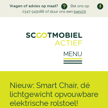
Vragen of advies op maat?
Bel ons op
0347-345088 of stuur ons een
bericht
MENU
Home
Nieuw: Smart Chair, dé
Over ons
lichtgewicht opvouwbare
elektrische rolstoel!
Wie zijn wij
Service