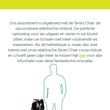
Waarom Scootmobielactief
Onderhoud en reparatie
Producten
Openingstijden
Schadeherstel
Vaste scootmobielen
Nieuws
Ons assortiment is uitgebreid met de Smart Chair, dé
opvouwbare elektrische rolstoel. De perfecte
oplossing voor als uitgaan en reizen in uw bloed
Contact
Pechhulp
Opvouwbare scootmobielen
Openingstijden
zitten, maar uw lichaam niet meer voldoende wil
meewerken. Als dit herkenbaar is, maak dan snel
Haal- en brengservice
Private Lease scootmobielen
Contact
kennis met onze elektrische Smart Chair vouwrolstoel
en u hoeft geen uitje meer te missen! Kijk
hier
voor alle
Verzekering
Tweedehands scootmobielen
informatie over deze fantastische innovatie.
Garantie
Rollators
Alles-in-één pakket
Rolstoelen
Aanpassingen
Accessoires