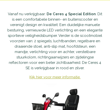
Waarom Scootmobielactief
Onderhoud en reparatie
Producten
Vanaf nu verkrijgbaar:
De Ceres 4 Special Edition
. Dit
is een comfortabele binnen- en buitenscooter en
Openingstijden
Schadeherstel
Vaste scootmobielen
Nieuws
verenigt design en kwaliteit. Een duidelijke manuele
besturing, vernieuwde LED verlichting en een elegante
Contact
Pechhulp
Opvouwbare scootmobielen
Openingstijden
sportieve veiligheidsbumper. Verder is de scootmobiel
voorzien van: 2 spiegels, luchtbanden, regelbare en
draaiende stoel, anti-slip mat, hoofdsteun, een
Haal- en brengservice
Private Lease scootmobielen
Contact
mandje, verlichting voor en achter, verstelbare
stuurkolom, richtingaanwijzers en zijdelingse
Verzekering
Tweedehands scootmobielen
reflectoren voor een beter zichtbaarheid. De Ceres 4
SE is verkrijgbaar in rood en zilver.
Garantie
Rollators
Kijk hier voor meer informatie.
Alles-in-één pakket
Rolstoelen
Aanpassingen
Accessoires