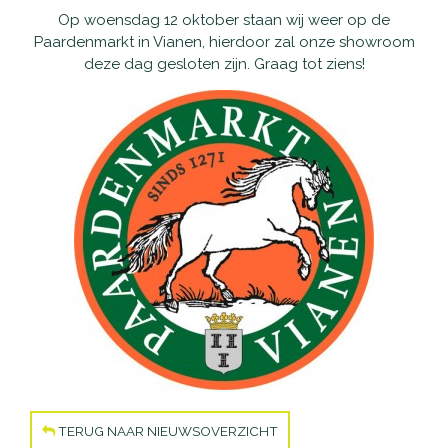
Op woensdag 12 oktober staan wij weer op de
Waarom Scootmobielactief
Onderhoud en reparatie
Producten
Paardenmarkt in Vianen, hierdoor zal onze showroom
deze dag gesloten zijn. Graag tot ziens!
Openingstijden
Schadeherstel
Vaste scootmobielen
Nieuws
Contact
Pechhulp
Opvouwbare scootmobielen
Openingstijden
Haal- en brengservice
Private Lease scootmobielen
Contact
Verzekering
Tweedehands scootmobielen
Garantie
Rollators
Alles-in-één pakket
Rolstoelen
Aanpassingen
Accessoires
TERUG NAAR NIEUWSOVERZICHT