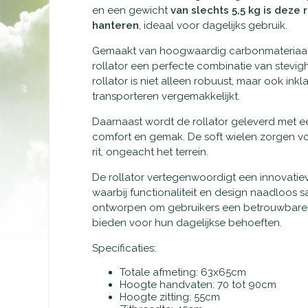
en een gewicht
van slechts 5,5 kg is deze 
hanteren
, ideaal voor dagelijks gebruik.
Gemaakt van hoogwaardig carbonmateriaal,
rollator een perfecte combinatie van stevi
rollator is niet alleen robuust, maar ook in
transporteren vergemakkelijkt.
Daarnaast wordt de rollator geleverd met e
comfort en gemak. De soft wielen zorgen v
rit, ongeacht het terrein.
De rollator vertegenwoordigt een innovatiev
waarbij functionaliteit en design naadloos 
ontworpen om gebruikers een betrouwbare e
bieden voor hun dagelijkse behoeften.
Specificaties:
Totale afmeting: 63x65cm
Hoogte handvaten: 70 tot 90cm
Hoogte zitting: 55cm