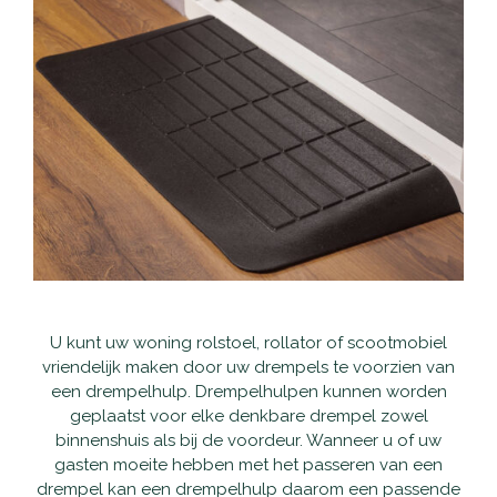
Waarom Scootmobielactief
Onderhoud en reparatie
Producten
Openingstijden
Schadeherstel
Vaste scootmobielen
Nieuws
Contact
Pechhulp
Opvouwbare scootmobielen
Openingstijden
Haal- en brengservice
Private Lease scootmobielen
Contact
Verzekering
Tweedehands scootmobielen
Garantie
Rollators
U kunt uw woning rolstoel, rollator of scootmobiel
vriendelijk maken door uw drempels te voorzien van
Alles-in-één pakket
Rolstoelen
een drempelhulp. Drempelhulpen kunnen worden
geplaatst voor elke denkbare drempel zowel
binnenshuis als bij de voordeur. Wanneer u of uw
Aanpassingen
Accessoires
gasten moeite hebben met het passeren van een
drempel kan een drempelhulp daarom een passende