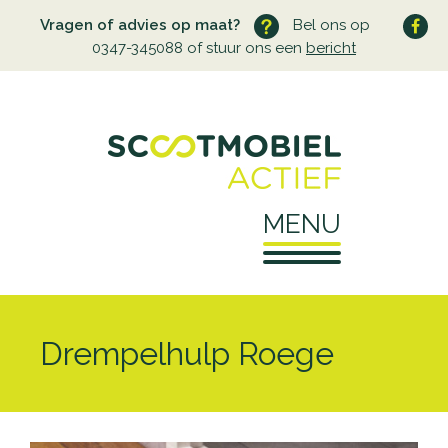
Vragen of advies op maat?
Bel ons op
0347-345088 of stuur ons een
bericht
MENU
Home
Drempelhulp Roege
Over ons
Wie zijn wij
Service