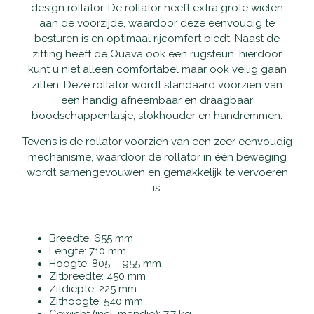
Accu's
design rollator. De rollator heeft extra grote wielen
aan de voorzijde, waardoor deze eenvoudig te
besturen is en optimaal rijcomfort biedt. Naast de
Wandelstokken
zitting heeft de Quava ook een rugsteun, hierdoor
kunt u niet alleen comfortabel maar ook veilig gaan
Overig
zitten. Deze rollator wordt standaard voorzien van
een handig afneembaar en draagbaar
boodschappentasje, stokhouder en handremmen.
Tevens is de rollator voorzien van een zeer eenvoudig
mechanisme, waardoor de rollator in één beweging
wordt samengevouwen en gemakkelijk te vervoeren
is.
Breedte: 655 mm
Lengte: 710 mm
Hoogte: 805 – 955 mm
Zitbreedte: 450 mm
Zitdiepte: 225 mm
Zithoogte: 540 mm