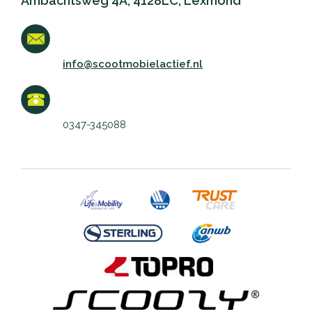
Ambachtsweg 4A, 4128LC, Lexmond
info@scootmobielactief.nl
0347-345088