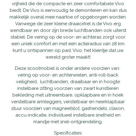
Accu's
vrijheid die de compacte en zeer comfortabele Vivo
biedt. De Vivo is eenvoudig te demonteren en kan dus
makkelijk overal mee naartoe of opgeborgen worden.
Wandelstokken
Vanwege de zeer kleine draaicirkel is de Vivo erg
wendbaar en door zijn brede luchtbanden ook uiterst
Overig
stabiel. De vering op de voor- en achteras zorgt voor
een uniek comfort en met een actieradius van 28 km
kunt u ontspannen op pad. Vivo, het kleintje dat uw
wereld groter maakt!
Deze scootmobiel is onder andere voorzien van:
vering op voor- en achterwielen, anti-roll-back
veiligheid, luchtbanden, draaibaar en in hoogte
instelbare zitting voorzien van zwart kunstleren
bekleding met uitneembare, opklapbare en in hoek
verstelbare armleggers, verstelbaar en neerklapbaar
stuur voorzien van magneetslot, gashendels, claxon,
accu-indicatie, individueel instelbare snelheid en
mandje met snel-ontgrendeling.
Specificaties: