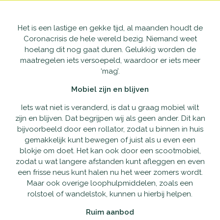
Waarom Scootmobielactief
Onderhoud en reparatie
Producten
Het is een lastige en gekke tijd, al maanden houdt de
Coronacrisis de hele wereld bezig. Niemand weet
Openingstijden
Schadeherstel
Vaste scootmobielen
Nieuws
hoelang dit nog gaat duren. Gelukkig worden de
maatregelen iets versoepeld, waardoor er iets meer
Contact
Pechhulp
Opvouwbare scootmobielen
Openingstijden
‘mag’.
Mobiel zijn en blijven
Haal- en brengservice
Private Lease scootmobielen
Contact
Iets wat niet is veranderd, is dat u graag mobiel wilt
zijn en blijven. Dat begrijpen wij als geen ander. Dit kan
Verzekering
Tweedehands scootmobielen
bijvoorbeeld door een rollator, zodat u binnen in huis
gemakkelijk kunt bewegen of juist als u even een
Garantie
Rollators
blokje om doet. Het kan ook door een scootmobiel,
zodat u wat langere afstanden kunt afleggen en even
een frisse neus kunt halen nu het weer zomers wordt.
Alles-in-één pakket
Rolstoelen
Maar ook overige loophulpmiddelen, zoals een
rolstoel of wandelstok, kunnen u hierbij helpen.
Aanpassingen
Accessoires
Ruim aanbod