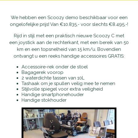
Waarom Scootmobielactief
Onderhoud en reparatie
Producten
We hebben een Scoozy demo beschikbaar voor een
ongelofelijke prijs! Van €10.835,- voor slechts €8.495,-!
Openingstijden
Schadeherstel
Vaste scootmobielen
Nieuws
Rijd in stijl met een praktisch nieuwe Scoozy C met
een joystick aan de rechterkant, met een bereik van 50
Contact
Pechhulp
Opvouwbare scootmobielen
Openingstijden
km en een topsnelheid van 15 km/u. Bovendien
ontvangt u een reeks handige accessoires GRATIS:
Haal- en brengservice
Private Lease scootmobielen
Contact
Accessoire-rek onder de stoel
Bagagerek voorop
Verzekering
Tweedehands scootmobielen
2 waterdichte tassen van 10L
Tashaak om je spullen veilig mee te nemen
Stijlvolle spiegel voor extra veiligheid
Garantie
Rollators
Handige smartphonehouder
Handige stokhouder
Alles-in-één pakket
Rolstoelen
Aanpassingen
Accessoires