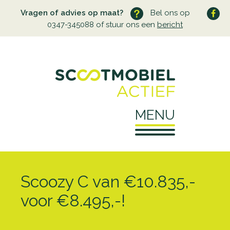
Vragen of advies op maat?
Bel ons op
0347-345088 of stuur ons een
bericht
MENU
Home
Scoozy C van €10.835,-
Over ons
voor €8.495,-!
Wie zijn wij
Service