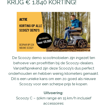
KRIJG € 1.840 KORTING!
Waarom Scootmobielactief
Onderhoud en reparatie
Producten
Openingstijden
Schadeherstel
Vaste scootmobielen
Nieuws
Contact
Pechhulp
Opvouwbare scootmobielen
Openingstijden
Haal- en brengservice
Private Lease scootmobielen
Contact
De Scoozy demo scootmobielen zijn ingezet ten
Verzekering
Tweedehands scootmobielen
behoeve van proefritten bij de Scoozy-dealers.
Vanzelfsprekend zijn deze Scoozy’s dus perfect
Garantie
Rollators
onderhouden en hebben weinig kilometers gemaakt.
Dit is een unieke kans om een zo goed als nieuwe
Alles-in-één pakket
Scoozy voor een scherpe prijs te kopen.
Rolstoelen
Uitvoering:
Aanpassingen
Accessoires
Scoozy C – 50km range en 15 km/h inclusief
accessoires: