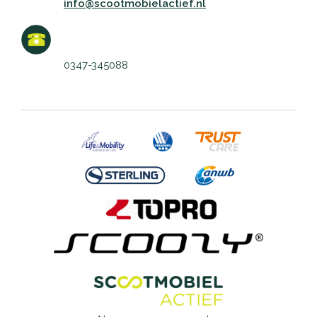
info@scootmobielactief.nl
0347-345088