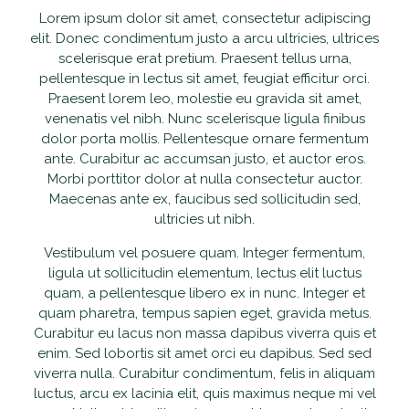
Lorem ipsum dolor sit amet, consectetur adipiscing
Waarom Scootmobielactief
Onderhoud en reparatie
Producten
elit. Donec condimentum justo a arcu ultricies, ultrices
scelerisque erat pretium. Praesent tellus urna,
Openingstijden
pellentesque in lectus sit amet, feugiat efficitur orci.
Schadeherstel
Vaste scootmobielen
Nieuws
Praesent lorem leo, molestie eu gravida sit amet,
venenatis vel nibh. Nunc scelerisque ligula finibus
Contact
Pechhulp
Opvouwbare scootmobielen
Openingstijden
dolor porta mollis. Pellentesque ornare fermentum
ante. Curabitur ac accumsan justo, et auctor eros.
Haal- en brengservice
Private Lease scootmobielen
Morbi porttitor dolor at nulla consectetur auctor.
Contact
Maecenas ante ex, faucibus sed sollicitudin sed,
ultricies ut nibh.
Verzekering
Tweedehands scootmobielen
Vestibulum vel posuere quam. Integer fermentum,
Garantie
ligula ut sollicitudin elementum, lectus elit luctus
Rollators
quam, a pellentesque libero ex in nunc. Integer et
quam pharetra, tempus sapien eget, gravida metus.
Alles-in-één pakket
Rolstoelen
Curabitur eu lacus non massa dapibus viverra quis et
enim. Sed lobortis sit amet orci eu dapibus. Sed sed
Aanpassingen
Accessoires
viverra nulla. Curabitur condimentum, felis in aliquam
luctus, arcu ex lacinia elit, quis maximus neque mi vel