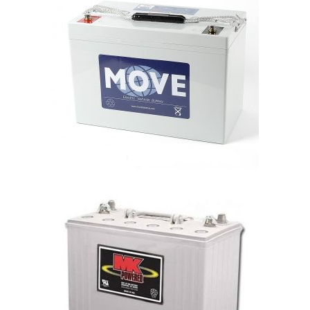
Accu's
Wandelstokken
Overig