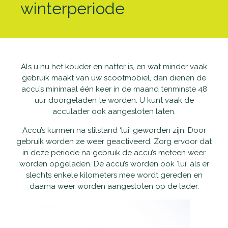
winterperiode
Waarom Scootmobielactief
Onderhoud en reparatie
Producten
Openingstijden
Schadeherstel
Vaste scootmobielen
Nieuws
Als u nu het kouder en natter is, en wat minder vaak
Contact
Pechhulp
Opvouwbare scootmobielen
Openingstijden
gebruik maakt van uw scootmobiel, dan dienen de
accu’s minimaal één keer in de maand tenminste 48
Haal- en brengservice
Private Lease scootmobielen
Contact
uur doorgeladen te worden. U kunt vaak de
acculader ook aangesloten laten.
Verzekering
Tweedehands scootmobielen
Accu’s kunnen na stilstand ‘lui’ geworden zijn. Door
gebruik worden ze weer geactiveerd. Zorg ervoor dat
Garantie
Rollators
in deze periode na gebruik de accu’s meteen weer
worden opgeladen. De accu’s worden ook ‘lui’ als er
slechts enkele kilometers mee wordt gereden en
Alles-in-één pakket
Rolstoelen
daarna weer worden aangesloten op de lader.
Aanpassingen
Accessoires