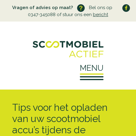
Vragen of advies op maat?
Bel ons op
0347-345088 of stuur ons een
bericht
MENU
Home
Tips voor het opladen
Over ons
van uw scootmobiel
accu’s tijdens de
Wie zijn wij
Service