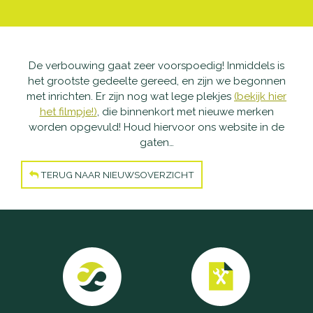
Waarom Scootmobielactief
Onderhoud en reparatie
Producten
Openingstijden
Schadeherstel
Vaste scootmobielen
Nieuws
De verbouwing gaat zeer voorspoedig! Inmiddels is
het grootste gedeelte gereed, en zijn we begonnen
met inrichten. Er zijn nog wat lege plekjes
(bekijk hier
Contact
Pechhulp
Opvouwbare scootmobielen
Openingstijden
het filmpje!)
, die binnenkort met nieuwe merken
worden opgevuld! Houd hiervoor ons website in de
Haal- en brengservice
Private Lease scootmobielen
Contact
gaten…
Verzekering
Tweedehands scootmobielen
TERUG NAAR NIEUWSOVERZICHT
Garantie
Rollators
Alles-in-één pakket
Rolstoelen
Aanpassingen
Accessoires