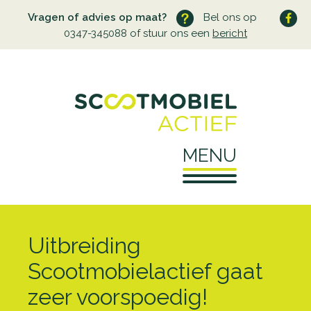
Vragen of advies op maat?
Bel ons op
0347-345088 of stuur ons een
bericht
MENU
Home
Uitbreiding
Over ons
Scootmobielactief gaat
zeer voorspoedig!
Wie zijn wij
Service